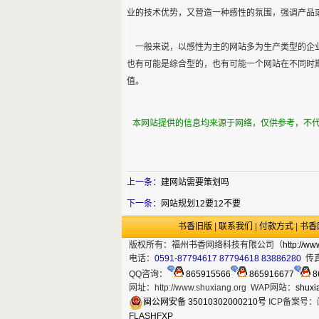
业的技术优势，又营造一种感性的氛围，强调产品
一般来说，以感性为主的网站多为生产类型的企业
也有可能是综合型的，也有可能一个网站在不同时
值。
本网站提供的信息均来源于网络，仅供参考，不
上一条：
建网站需要策划吗
下一条：
网站规划12要12不要
书香旧版
|
联系我们
|
付款方式
|
书香
版权所有：福州书香网络科技有限公司（
http://ww
电话：
0591-87794617 87794618 83886280
传
QQ咨询：
865915566
865916677
8
网址：
http://www.shuxiang.org
WAP网站：
shuxi
闽公网安备 35010302000210号
ICP备案号：闽
FLASHFXP