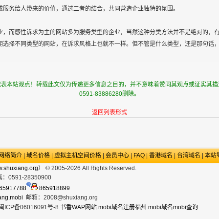
或服务给人带来的价值，通过二者的结合，共同营造企业独特的氛围。
，而感性诉求为主的网站多为服务类型的企业，当然这种分类方法并不是绝对的，有
期选择不同类型的网站，在诉求风格上也就不一样。但不管是什么类型，还是那句话
代表本站观点！转载此文仅为传递更多信息之目的，并不意味着赞同其观点或证实其描
0591-83886280删除。
返回列表形式
网络简介
|
域名价格
|
虚拟主机空间价格
|
会员中心
|
FAQ
|
香港域名
|
台湾域名
|
本站
w.shuxiang.org
） © 2005-2026 All Rights Reserved.
政府网站
.mobi手机域名
真：
0591-28350900
65917788
865918899
ang.mobi
邮箱：
2008@shuxiang.org
ICP备06016091号-8
书香
WAP网站
.mobi域名注册
福州.mobi域名
mobi查询