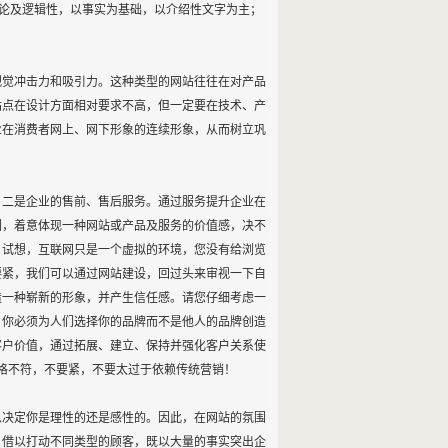
理论及逻辑性，以事实为基础，以介绍性文字为主；
觉冲击力和吸引力。这种类型的网站往往在对产品
站点在设计方面相对要求不高，但一定要在技术、产
业在消费者网上、网下形象的连续形象，从而树立巩
二是企业的售前、售后服务。通过服务提升企业在
围，着意体现一种网站或产品及服务的价值感，决不
，试想，互联网只是一个虚拟的环境，您没有给浏览
要紧，我们可以通过网站建设，回过头来审视一下自
造一种崭新的形象，并产生信任感。请您仔细考虑一
。你必须为人们选择你的品牌而不是他人的品牌创造
客户价值，通过拓展、建立、保持并强化客户关系使
风格不符，不要紧，不要太过于依赖传统营销！
决定你是理性的还是感性的。因此，在网站的氛围
，借以打动不同类型的顾客，既以大量的事实突出企