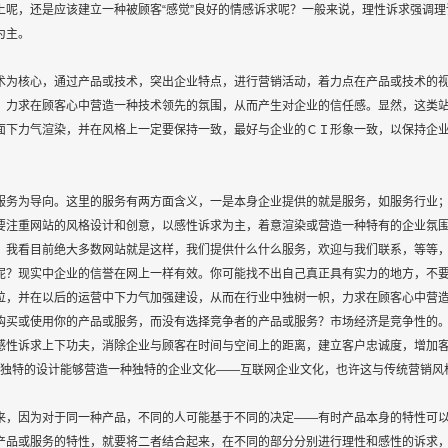
上呢，还是应该建立一种被顾客“感觉”良好的情感诉求呢？一般来说，理性诉求强调
为主。
为核心，通过产品或技术，突出企业特点，进行营销活动，着力点在产品或技术的视
，力求在顾客心中营造一种技术领先的氛围，从而产生对企业的信任感。显然，这类
面下力气渲染，并在风格上一定要保持一致，最好与企业的ＣＩ形象一致，以保持企
务为导向。这里的服务有两方面含义，一是本身企业提供的就是服务，如服务行业；
要注重网站的风格设计和创意，以感性诉求为主，着意渲染或营造一种特有的企业氛
，我看目前绝大多数网站就是这样，我们提供什么什么服务，欢迎与我们联系，等等
呢？现实中企业的信誉在网上一样有效。你可能找不出自己真正具有实力的地方，不
位，并在以后的运营中下力气加强建设，从而在行业中独树一帜，力求在顾客心中营
购买或使用你的产品或服务，而没有选择竞争者的产品或服务？市场经济是竞争性的
感性诉求上下功夫，消除企业与顾客在时间与空间上的距离，建立客户忠诚度，增加
站，独特的设计能够营造一种独特的企业文化——互联网企业文化，也许这与传统营销
，因为对于同一种产品，不同的人可能基于不同的决定——有时产品本身的特性可以
产品或服务的特性，就要将二者结合起来，在不同的部分分别进行理性和感性的诉求