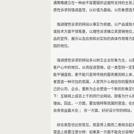
通策略建立在一种由不容置疑的证据所支持的主张
感性诉求则强调直觉，以价值为基础，以形象塑造
强调理性诉求的网站以事实为依据，以产品或技术
或技术方面不惜笔墨，以理性诉求确立其营销地位
品的宣传、展示以及应用和对实际的具体作用等方
固的地位。
强调感性诉求的网站多以树立企业形象为主，以服
客户心中的地位，从而促进营销，这一类型则一定
能平铺直叙，更不能只是将传统的服务搬到网上来
者营造一种可信的氛围，人家凭什么相信你的服务
己的公司、企业，重新为企业塑造一个新的形象定
下：互联网上成百上千的同行业网站，顾客为什么
理由。因此，一方面，要加强特殊氛围的营造，在
自身效益最大化 ； 另一方面，好好设计你的网
综合类型也比较常见，就是将上面而二者结合起来
营造上就要注意分辨：如果某一方面不能充分说明