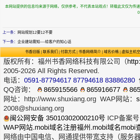
本网站提供的信息均来源于网络，仅供参考，不代表本站观点！转载此文仅为传递
0
上一条：
网站规划12要12不要
下一条：
企业建站需知----给客户的知心话
书香旧版
|
联系我们
|
付款方式
|
书香网络简介
|
域名价格
|
虚拟主机
版权所有：福州书香网络科技有限公司（
http
2005-2026 All Rights Reserved.
政府网站
.m
电话：
0591-87794617 87794618 83886280
QQ咨询：
865915566
865916677
865
网址：
http://www.shuxiang.org
WAP网站：
s
2008@shuxiang.org
闽公网安备 35010302000210号
ICP备案号：
WAP网站
.mobi域名注册
福州.mobi域名
mobi
网络由中国电信、网通提供带宽支持（服务