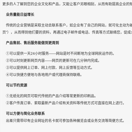
更多的人了解到您的企业文化和产品，又能让客户另眼相刮，从而有助提高企业的
业务量能日益增长
传统的企业营销是采取主动去联系客户，如企业有了自己的网站，就可化主动为被
页”），从而得到他们要的资料，再通过电子邮件或电话、传真等方式联络您，促成
产品售前、售后服务能做到更周到
①可以提供一天24小时服务——网站是时不间断地为全球网民运作的。
②可以时刻更新网页内容——网页的更新可在几分钟内完成。
③可以提供网上订单、网上付款、网上反馈等互动方式。
④可以快捷方便地与各地用户或代理商保持联络。
可以节约资源
①无纸化的网页可取代传统的产品介绍等常更新的印刷品。
②客户传真订单、索取最新产品介绍有关资料等传统方式可直接在网上进行。
可以方便与简化业务联系
出差只需带印有企业网址的名卡就可参加各种展览会或业务交流等简便方式。