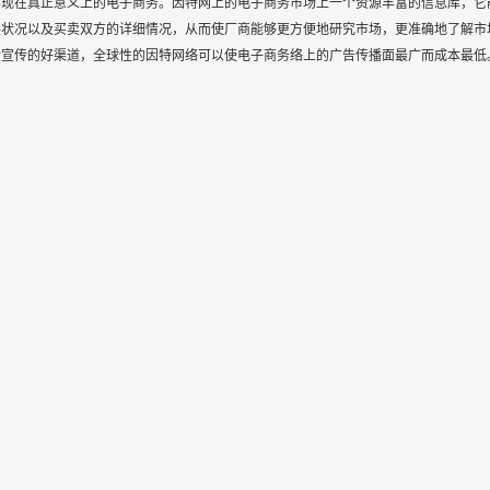
实现在真正意义上的电子商务。因特网上的电子商务市场上一个资源丰富的信息库，它
展状况以及买卖双方的详细情况，从而使厂商能够更方便地研究市场，更准确地了解市
行宣传的好渠道，全球性的因特网络可以使电子商务络上的广告传播面最广而成本最低