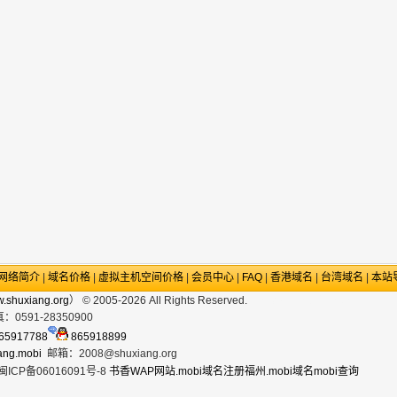
网络简介
|
域名价格
|
虚拟主机空间价格
|
会员中心
|
FAQ
|
香港域名
|
台湾域名
|
本站
w.shuxiang.org
） © 2005-2026 All Rights Reserved.
政府网站
.mobi手机域名
真：
0591-28350900
65917788
865918899
ang.mobi
邮箱：
2008@shuxiang.org
ICP备06016091号-8
书香
WAP网站
.mobi域名注册
福州.mobi域名
mobi查询