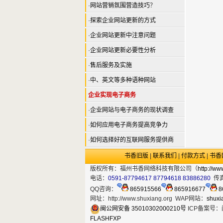
·
网站营销氛围营造技巧
？
·
探索企业网站更新的方式
·
企业网站更新中注意问题
·
企业网站更新必要性分析
·
售后服务及实施
·
中、英文等多种语种网站
企业实现电子商务
·
企业网站与电子商务的现状调查
·
如何应用电子商务提高竞争力
·
如何选择好的互联网服务提供商
书香旧版
|
联系我们
|
付款方式
|
书香
版权所有：福州书香网络科技有限公司（
http://ww
电话：
0591-87794617 87794618 83886280
传
QQ咨询：
865915566
865916677
8
网址：
http://www.shuxiang.org
WAP网站：
shuxi
闽公网安备 35010302000210号
ICP备案号：闽
FLASHFXP