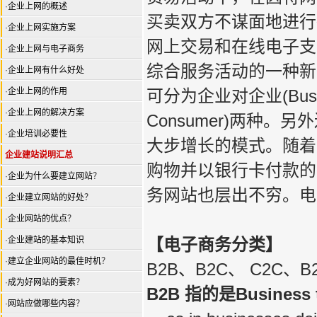
·
企业上网的概述
买卖双方不谋面地进行
·
企业上网实施方案
网上交易和在线电子支
·
企业上网与电子商务
综合服务活动的一种新
·
企业上网有什么好处
·
企业上网的作用
可分为企业对企业(Busines
·
企业上网的解决方案
Consumer)两种。另外
·
企业培训必要性
大步增长的模式。随着国内
企业建站说明汇总
购物并以银行卡付款的
·
企业为什么要建立网站
？
务网站也层出不穷。电
·
企业建立网站的好处
？
·
企业网站的优点
？
·
企业建站的基本知识
【电子商务分类】
·
建立企业网站的最佳时机
？
B2B、B2C、 C2C
·
成为好网站的要素
？
B2B 指的是Business t
·
网站应做哪些内容
？